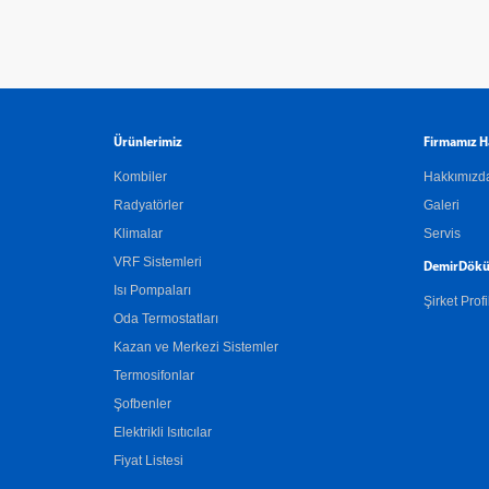
Ürünlerimiz
Firmamız H
Kombiler
Hakkımızd
Radyatörler
Galeri
Klimalar
Servis
VRF Sistemleri
DemirDökü
Isı Pompaları
Şirket Profi
Oda Termostatları
Kazan ve Merkezi Sistemler
Termosifonlar
Şofbenler
Elektrikli Isıtıcılar
Fiyat Listesi