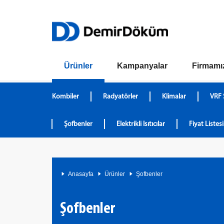
Ürünler
Kampanyalar
Firmamı
Kombiler
Radyatörler
Klimalar
VRF 
Şofbenler
Elektrikli Isıtıcılar
Fiyat Listesi
Anasayfa
Ürünler
Şofbenler
Şofbenler