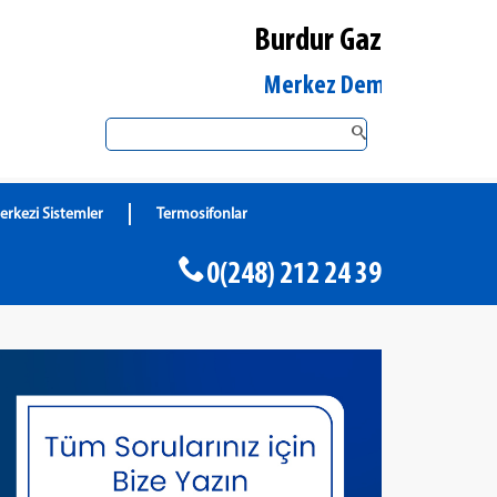
Burdur Gaz
Burdur Merkez DemirDöküm Yetkili Sa
erkezi Sistemler
Termosifonlar
0(248) 212 24 39