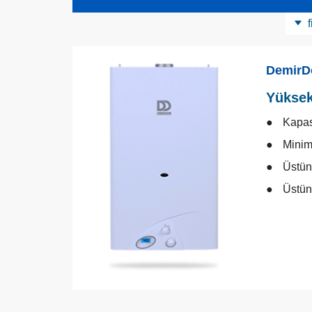
f
Ürün Kategorisi
DemirD
Yüksek
Kapas
Minim
Üstün
Üstün