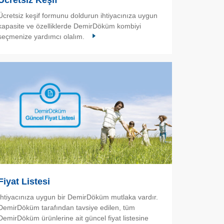
Ücretsiz Keşif
Ücretsiz keşif formunu doldurun ihtiyacınıza uygun
kapasite ve özelliklerde DemirDöküm kombiyi
seçmenize yardımcı olalım.
Fiyat Listesi
İhtiyacınıza uygun bir DemirDöküm mutlaka vardır.
DemirDöküm tarafından tavsiye edilen, tüm
DemirDöküm ürünlerine ait güncel fiyat listesine