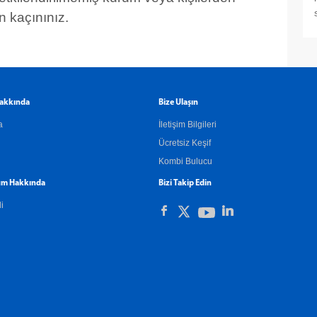
n kaçınınız.
akkında
Bize Ulaşın
a
İletişim Bilgileri
Ücretsiz Keşif
Kombi Bulucu
m Hakkında
Bizi Takip Edin
li