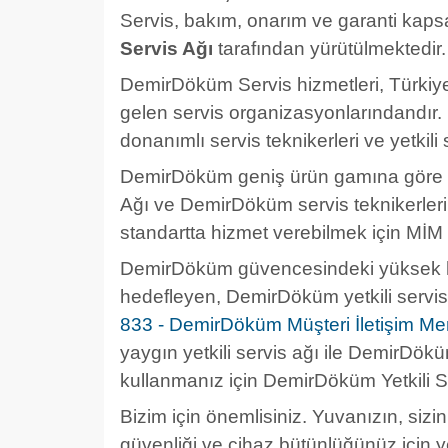
Servis, bakım, onarım ve garanti kap
Servis Ağı
tarafından yürütülmektedir.
DemirDöküm Servis hizmetleri, Türkiye
gelen servis organizasyonlarındandır.
donanımlı servis teknikerleri ve yetkili 
DemirDöküm geniş ürün gamına göre u
Ağı ve DemirDöküm servis teknikerleri
standartta hizmet verebilmek için MİM i
DemirDöküm güvencesindeki yüksek hi
hedefleyen, DemirDöküm yetkili servis
833 - DemirDöküm Müşteri İletişim Me
yaygın yetkili servis ağı ile DemirDökü
kullanmanız için DemirDöküm Yetkili Se
Bizim için önemlisiniz. Yuvanızın, sizin
güvenliği ve cihaz bütünlüğünüz için y