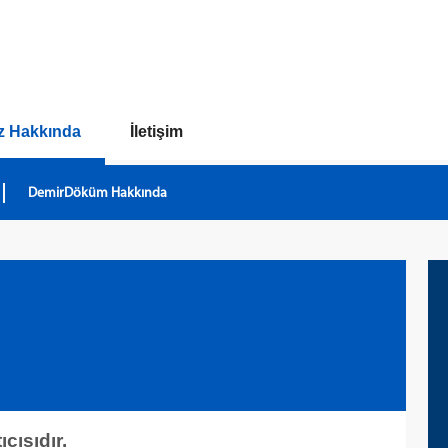
z Hakkında
İletişim
DemirDöküm Hakkında
cısıdır.