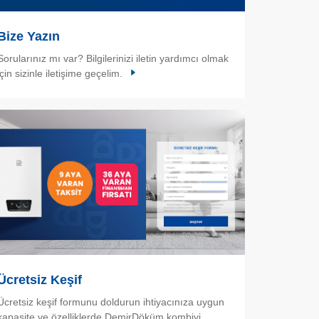
Bize Yazın
Sorularınız mı var? Bilgilerinizi iletin yardımcı olmak
için sizinle iletişime geçelim.
Ücretsiz Keşif
Ücretsiz keşif formunu doldurun ihtiyacınıza uygun
kapasite ve özelliklerde DemirDöküm kombiyi