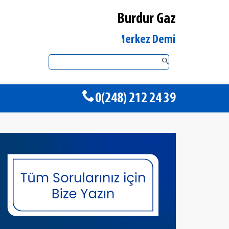
Burdur Gaz
Burdur Merkez DemirDöküm Yetkili S
0(248) 212 24 39