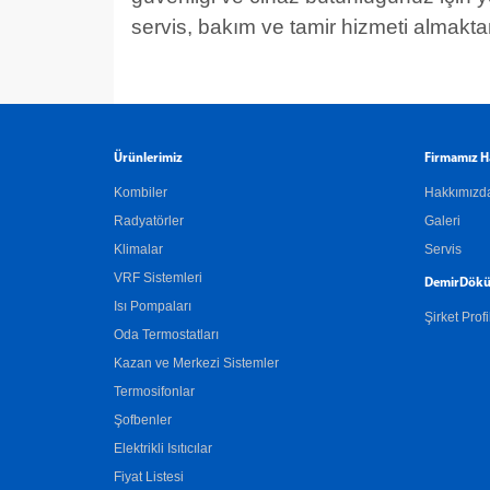
servis, bakım ve tamir hizmeti almakta
Ürünlerimiz
Firmamız H
Kombiler
Hakkımızd
Radyatörler
Galeri
Klimalar
Servis
VRF Sistemleri
DemirDökü
Isı Pompaları
Şirket Profi
Oda Termostatları
Kazan ve Merkezi Sistemler
Termosifonlar
Şofbenler
Elektrikli Isıtıcılar
Fiyat Listesi