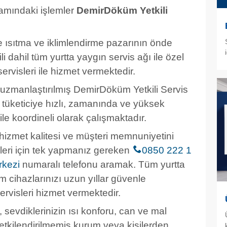
samındaki işlemler
DemirDöküm Yetkili
 ısıtma ve iklimlendirme pazarının önde
ili dahil tüm yurtta yaygın servis ağı ile özel
servisleri ile hizmet vermektedir.
zmanlaştırılmış DemirDöküm Yetkili Servis
 tüketiciye hızlı, zamanında ve yüksek
le koordineli olarak çalışmaktadır.
zmet kalitesi ve müşteri memnuniyetini
leri için tek yapmanız gereken
0850 222 1
rkezi
numaralı telefonu aramak. Tüm yurtta
m cihazlarınızı uzun yıllar güvenle
rvisleri hizmet vermektedir.
, sevdiklerinizin ısı konforu, can ve mal
etkilendirilmemiş kurum veya kişilerden