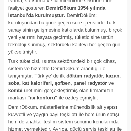
Isıtma, su ısıtma ve iklimlendirme sektörlerinde
faaliyet gösteren
DemirDöküm 1954 yılında
İstanbul'da kurulmuştur
. DemirDöküm;
kuruluşundan bu güne geçen süre içerisinde Türk
sanayisinin gelişmesine katkılarda bulunmuş, birçok
yeni yatırımı hayata geçirmiş, tüketicisine üstün
teknoloji sunmuş, sektördeki kaliteyi her geçen gün
yükseltmiştir.
Türk tüketicisi, ısıtma sektöründeki bir çok cihaz,
sistem ve hizmetle DemirDöküm aracılığı ile
tanışmıştır. Türkiye' de ilk
döküm radyatör, kazan,
soba, kat kaloriferi, şofben, panel radyatör
ve
kombi
üretimini gerçekleştirmiş olan firmamızın
markası
"ısı konforu"
ile özdeşleşmiştir.
DemirDöküm, müşterilerine mühendislik alt yapısı
kuvvetli ve yaygın bayi teşkilatı ile hem ürün satışı
hem de anahtar teslim sistem sunumu konularında
hizmet vermektedir. Ayrıca, güçlü servis teşkilatı ile