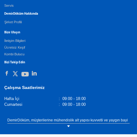
Servis
DemirDöküm Hakkında
Şirket Profili
Bize Ulaşın
İletişim Bilgileri
Ücretsiz Keşif
Kombi Bulucu
Bizi Takip Edin
Çalışma Saatlerimiz
Hafta İçi
:
09:00 - 18:00
Cumartesi
:
09:00 - 18:00
DemirDöküm, müşterilerine mühendislik alt yapısı kuvvetli ve yaygın bayi
teşkilatı ile hem ürün satışı hem de anahtar teslim sistem sunumu
konularında hizmet vermektedir. Burdur Gaz, DemirDöküm Yetkili satıcısı
olarak Burdur ilinin Merkez ilçesinde müşterilerimize ısıtma, sıcak su ve