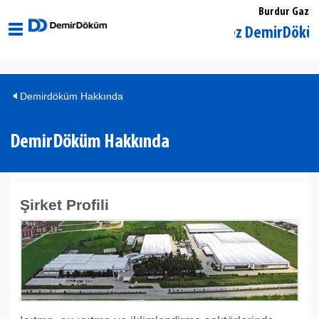
Burdur Gaz
Burdur Merkez DemirDöküm Yetkil
Demirdöküm Hakkında
DemirDöküm Hakkında
Şirket Profili