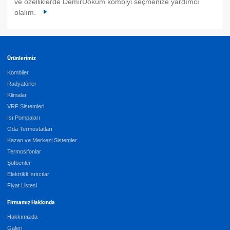
ve özelliklerde DemirDöküm kombiyi seçmenize yardımcı
olalım.
Ürünlerimiz
Kombiler
Radyatörler
Klimalar
VRF Sistemleri
Isı Pompaları
Oda Termostatları
Kazan ve Merkezi Sistemler
Termosifonlar
Şofbenler
Elektrikli Isıtıcılar
Fiyat Listesi
Firmamız Hakkında
Hakkımızda
Galeri