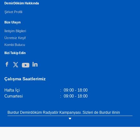
DemirDöküm Hakkında
Şirket Profili
Bize Ulaşın
İletişim Bilgileri
Ücretsiz Keşif
Kombi Bulucu
Bizi Takip Edin
Çalışma Saatlerimiz
Hafta İçi
:
09:00 - 18:00
Cumartesi
:
09:00 - 18:00
Burdur Demirdöküm Radyatör Kampanyası. Sizleri de Burdur ilinin
Merkez ilçesinde bulunan DemirDöküm Bayi Burdur Gaz
showroomumuza bekliyoruz. Tel: 0(248) 212 24 39