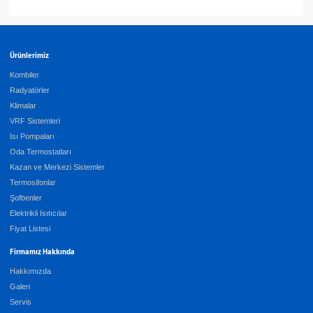
Ürünlerimiz
Kombiler
Radyatörler
Klimalar
VRF Sistemleri
Isı Pompaları
Oda Termostatları
Kazan ve Merkezi Sistemler
Termosifonlar
Şofbenler
Elektrikli Isıtıcılar
Fiyat Listesi
Firmamız Hakkında
Hakkımızda
Galeri
Servis